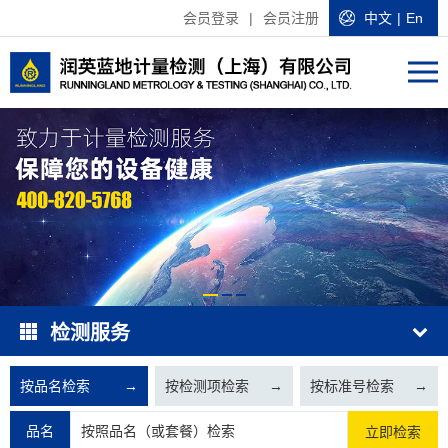
会员登录
|
会员注册
中文
|
En
检测服务
按品名检索
→
按检测项检索
→
按标准号检索
→
品名
立即检索