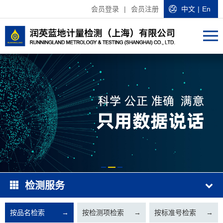
会员登录
|
会员注册
中文
|
En
检测服务
按品名检索
→
按检测项检索
→
按标准号检索
→