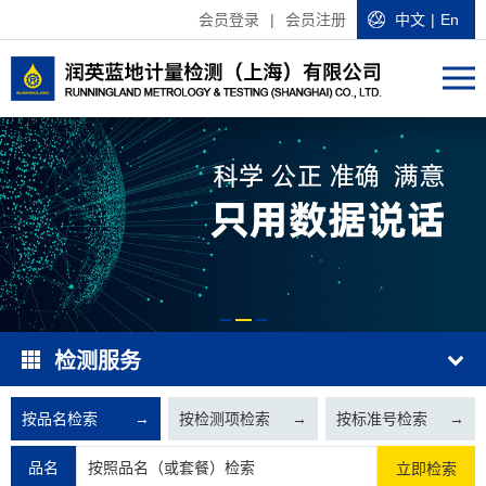
会员登录
|
会员注册
中文
|
En
检测服务
按品名检索
→
按检测项检索
→
按标准号检索
→
品名
立即检索